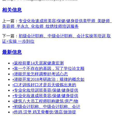
相关信息
上一篇：
专业化妆速成班美容/保健/健身提供美甲师_美睫师_
美容师_半永久_化妆师_纹绣技师培训服务
下一篇：
初级会计职称、中级会计职称、会计实操等培训 取
证+实操 一步到位
最新信息
•
返校前要14天居家健康监测
•
靠一个不存在的基因，写了学位论文顺
•
潜能开发怎样调整好考试心态
•
潜能开发2018考研政治：规律的概念如
•
口才训练好口才是后天锻炼出来的
•
专业化妆培训班美容/保健/健身提供
•
专业化妆速成班美容/保健/健身提供
•
建筑八大员工程师职称建筑/房产/物
•
初级会计职称、中级会计职称、会计
•
炸鸡 汉堡 鸡叉骨餐饮/酒店/旅游提