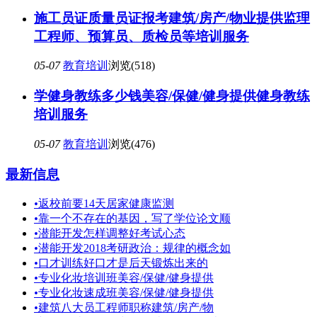
施工员证质量员证报考建筑/房产/物业提供监理
工程师、预算员、质检员等培训服务
05-07
教育培训
浏览(518)
学健身教练多少钱美容/保健/健身提供健身教练
培训服务
05-07
教育培训
浏览(476)
最新信息
•
返校前要14天居家健康监测
•
靠一个不存在的基因，写了学位论文顺
•
潜能开发怎样调整好考试心态
•
潜能开发2018考研政治：规律的概念如
•
口才训练好口才是后天锻炼出来的
•
专业化妆培训班美容/保健/健身提供
•
专业化妆速成班美容/保健/健身提供
•
建筑八大员工程师职称建筑/房产/物