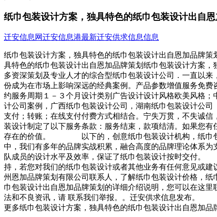
纸巾包装设计方案，独具特色的纸巾包装设计出自恩
迁安信息网
迁安信息港
最新迁安供求信息信息
纸巾包装设计方案，独具特色的纸巾包装设计出自恩加品牌策
具特色的纸巾包装设计出自恩加品牌策划纸巾包装设计方案
多资深策划及专业人才的综合型纸巾包装设计公司．一直以来
份成为在市场上影响深远的经典案例。产品参数增值服务免费
约服务周期１－３个月设计类别广告设计设计风格欧美风格
计公司案例，广西纸巾包装设计公司，湖南纸巾包装设计公
支付；转账；在线支付付费方式相结合。宁失万贯，不失诚
装设计制定了以下服务条款：服务结束，款项结清。如果您有
存在的价值。 以下的，创意纸巾包装设计机构，纸巾包
中，我们有多年的品牌实战积累，融合高度的品牌理论体系为
队成员的设计水平及效率，保证了纸巾包装设计按时交付。
持，若您对我们的纸巾包装设计或者其他业务有任何意见或
州恩加品牌策划有限公司联系人，了解纸巾包装设计价格，纸
巾包装设计出自恩加品牌策划的详细介绍说明，您可以在这里
法和不良资讯，请 联系我们举报。。迁安供求信息发布。
更多纸巾包装设计方案，独具特色的纸巾包装设计出自恩加品