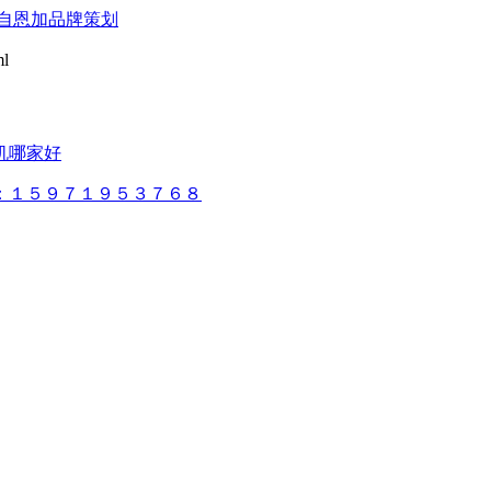
自恩加品牌策划
l
机哪家好
：１５９７１９５３７６８