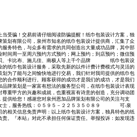
上当受骗！交易前请仔细阅读防骗提醒！纸巾包装设计方案，独
策划有限公司，泉州市知名的纸巾包装设计提供商，汇集了众
的服务特色，与众多有需求的共同创造出大量成功品牌，其中部
业时间周一至周六预约方式预约；网上预约；到店预约；微信预
、乐贝、卡比布、施儿佳、南极人等上千个品牌 纸巾包装设
的纸巾包装设计服务，采取先新的以件计费计费模式与灵活的
划为了能与之间愉快地进行交易，我们针对我司提供的纸巾包
您的合作顺利进行。顾客获得的成功才是我们的成功，才是我们
牌策划是一家富有想法的服务型公司，在纸巾包装设计表现
时尊重甲方的兴趣和成就，也重视富有诗意的创造，充分调动团
提供给您！感谢您对泉州恩加品牌策划有限公司的关注与支
：赖女士，服务热线：０５９５－２２５３５０８９ 可-泉
司的相关信息免责声明：以上纸巾包装设计方案，独具特色的纸
负责。『本站』对此不承担任何保证责任。举报投诉：如发现违