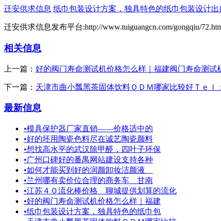
迁安供求信息
纸巾包装设计方案，独具特色的纸巾包装设计出
迁安供求信息发布平台:http://www.tuiguangcn.com/gongqiu/72.htm
相关信息
上一篇：
好的阀门寿命测试机价格怎么样｜福建阀门寿命测试
下一篇：
天津市曲小瓢黑茶固体饮料ＯＤＭ哪家比较好Ｔｅｌ
最新信息
•
模具保护器厂家直销——价格适中的
•
好的坯用陶瓷色料尽在诚艺陶瓷颜料
•
想找高水平的武汉除甲醛，四叶子环保
•
广州口碑好的番禺网站建设支持各种
•
如何才能买到好的润颜卸妆洁颜液
•
兰州哪有卖价位合理的商务车 甘南
•
江苏４０流化棒价格＿聊城提供划算的流化
•
好的阀门寿命测试机价格怎么样｜福建
•
纸巾包装设计方案，独具特色的纸巾包