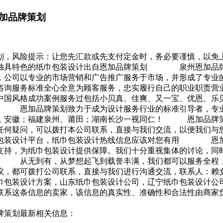
加品牌策划
划，风险提示：让您先汇款或先支付定金时，务必要谨慎，以免
，独具特色的纸巾包装设计出自恩加品牌策划 泉州恩加品牌
，公司以专业的市场营销和广告推广服务于市场，并形成了专业
咨询服务标准全心全意为顾客服务，忠实履行自己的职业职责营
；中国风格成功案例服务过包括小贝真、佳爽、又一宝、优恩
司 恩加品牌策划致力于成为设计服务行业的标准引导者，专业
信，安徽；福建泉州、莆田；湖南长沙一视同仁！ 恩加品牌策
任何疑问，可以拨打本公司联系，直接与我们交流，以便我们与
装设计平台，纸巾包装设计热线信息应该对您有用 恩加品
支持，为纸巾包装设计提供保障。我们十分重视集体的讨论，同
 从无到有，从梦想起飞到载誉丰满，我们都可以服务全程，
建议，都可拨打公司联系，直接与我们进行沟通交流，联系人
巾包装设计方案，山东纸巾包装设计公司，辽宁纸巾包装设计公
联系这条信息的卖家，该信息的真实性、准确性和合法性由商家
牌策划最新相关信息：